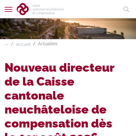
Afficher
Mo
la
A
A
A
FR
DE
navigation
clé
←
Actualités
Accueil
Nouveau directeur
de la Caisse
cantonale
neuchâteloise de
compensation dès