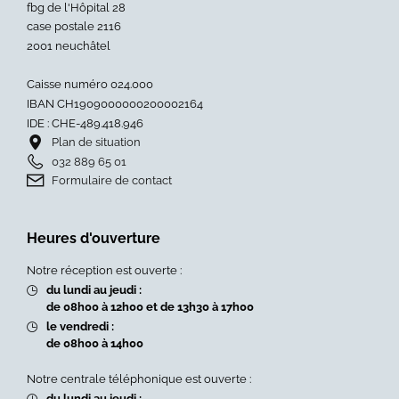
fbg de l'Hôpital 28
de
le
case postale 2116
compensation
CO2
2001 neuchâtel
dès
aux
le
entr
Caisse numéro 024.000
1er
»
IBAN CH1909000000200002164
août
IDE : CHE-489.418.946
2026
Plan de situation
»
032 889 65 01
Formulaire de contact
Heures d'ouverture
Notre réception est ouverte :
du lundi au jeudi :
de 08h00 à 12h00 et de 13h30 à 17h00
le vendredi :
de 08h00 à 14h00
Notre centrale téléphonique est ouverte :
du lundi au jeudi :