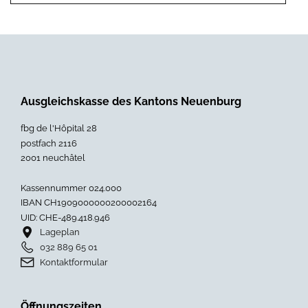
Ausgleichskasse des Kantons Neuenburg
fbg de l'Hôpital 28
postfach 2116
2001 neuchâtel
Kassennummer 024.000
IBAN CH1909000000200002164
UID: CHE-489.418.946
Lageplan
032 889 65 01
Kontaktformular
Öffnungszeiten