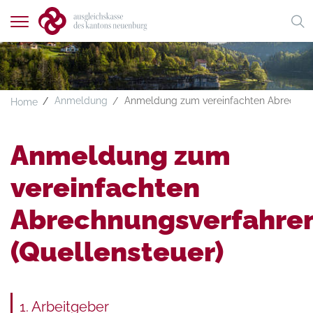
Navigation
St
zeigen
A
A
A
FR
DE
Anmeldung
Anmeldung zum vereinfachten Abrechnun
Home
Anmeldung zum
vereinfachten
Abrechnungsverfahre
(Quellensteuer)
1
. Arbeitgeber