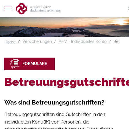
Navigation
zeigen
A
A
A
FR
DE
Versicherungen
AHV - Individuelles Konto
Betreuu
Home
FORMULARE
Betreuungsgutschrift
Was sind Betreuungsgutschriften?
Betreuungsgutschriften sind Gutschriften in den
individuellen Konti (IK) von Personen, die