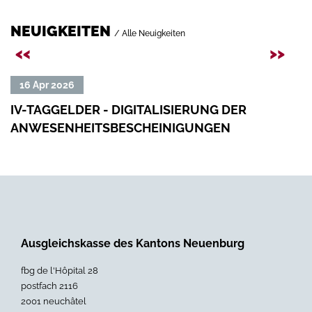
NEUIGKEITEN
/ Alle Neuigkeiten
Précédent
Sui
<<
>>
Mehr
Meh
16 Apr 2026
18
lesen:
lese
IV-TAGGELDER - DIGITALISIERUNG DER
SO
IV-
Sozi
ANWESENHEITSBESCHEINIGUNGEN
202
Taggelder
Was
-
ände
Digitalisierung
sich
der
202
Anwesenheitsbescheinigungen
»
»
Ausgleichskasse des Kantons Neuenburg
fbg de l'Hôpital 28
postfach 2116
2001 neuchâtel